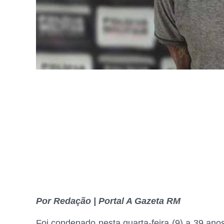
Por Redação | Portal A Gazeta RM
Foi condenado nesta quarta-feira (9) a 39 ano