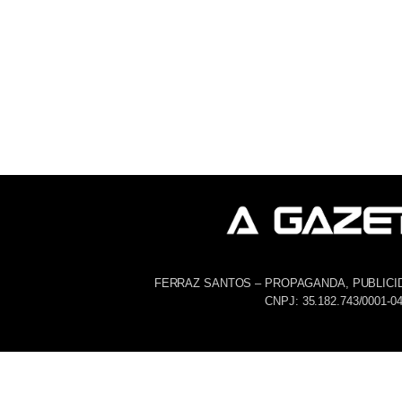
FERRAZ SANTOS – PROPAGANDA, PUBLICI
CNPJ: 35.182.743/0001-0