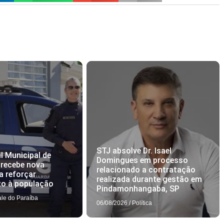
STJ absolve Dr. Isael
l Municipal de
Domingues em processo
 recebe nova
relacionado a contratação
a reforçar
realizada durante gestão em
to à população
Pindamonhangaba, SP
ale do Paraíba
06/08/2026
/
Política