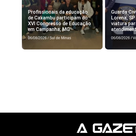
Profissionais da educação
Guarda Civi
de Caxambu participam do
Lorena, SP
XVI Congresso de Educação
viatura par
em Campanha, MG
atendimen
06/08/2026
/
Sul de Minas
06/08/2026
/
V