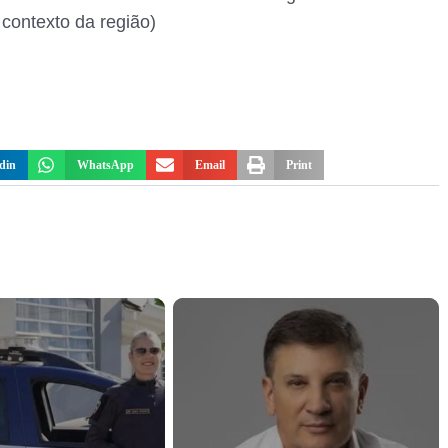
 contexto da região)
din
WhatsApp
Email
Print