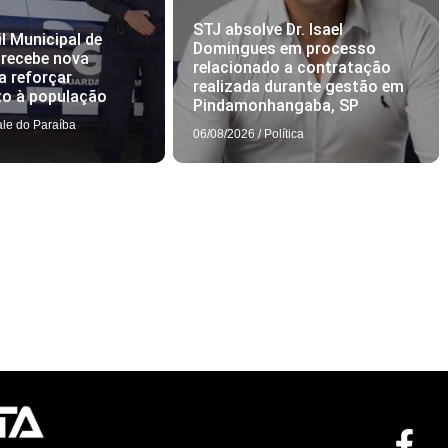
STJ absolve Dr. Isael
l Municipal de
Domingues em processo
 recebe nova
relacionado a contratação
a reforçar
realizada durante gestão em
to à população
Pindamonhangaba, SP
ale do Paraíba
06/08/2026
/
Política