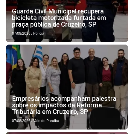
Guarda Civil Municipal recupera
bicicleta motorizada furtada em
praça pública de Cruzeiro, SP
07/08/2026
/
Polícia
Empresários acompanham palestra
sobre os impactos da Reforma
Tributária em Cruzeiro, SP
07/08/2026
/
Vale do Paraíba