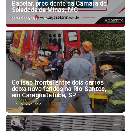
Bacelar, presidente da Câmara de
Soledade de Minas, MG
09/08/2026
/
Sul de Minas
Colisão frontal entre dois carros
deixa nove feridos na Rio-Santos,
em Caraguatatuba, SP
09/08/2026
/
Litoral