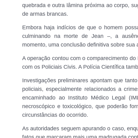
quebrada e outra lâmina próxima ao corpo, su
de armas brancas.
Embora haja indícios de que o homem possa t
culminando na morte de Jean –, a ausência
momento, uma conclusão definitiva sobre sua a
A operação contou com o comparecimento do De
com os Policiais Civis. A Polícia Científica tam
Investigações preliminares apontam que tanto
policiais, especialmente relacionados a crim
encaminhado ao Instituto Médico Legal (IM
necroscópico e toxicológico, que poderão for
circunstâncias do ocorrido.
As autoridades seguem apurando o caso, enq
fatos que marcaram mais uma madrugada con