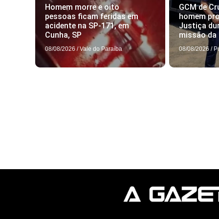
Homem morre e oito
GCM de Cru
pessoas ficam feridas em
homem pro
acidente na SP-171, em
Justiça du
Cunha, SP
missão da 
08/08/2026
/
Vale do Paraíba
08/08/2026
/
P