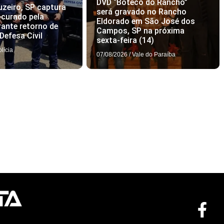
DVD “Boteco do Rancho”
zeiro, SP captura
será gravado no Rancho
curado pela
Eldorado em São José dos
rante retorno de
Campos, SP na próxima
Defesa Civil
sexta-feira (14)
olícia
07/08/2026
/
Vale do Paraíba