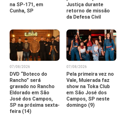
na SP-171, em
Justiça durante
Cunha, SP
retorno de missão
da Defesa Civil
07/08/2026
07/08/2026
DVD “Boteco do
Pela primeira vez no
Rancho” será
Vale, Muierada faz
gravado no Rancho
show na Toka Club
Eldorado em São
em São José dos
José dos Campos,
Campos, SP neste
SP na próxima sexta-
domingo (9)
feira (14)