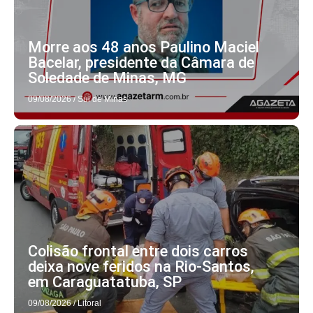
Morre aos 48 anos Paulino Maciel
Bacelar, presidente da Câmara de
Soledade de Minas, MG
09/08/2026
/
Sul de Minas
Colisão frontal entre dois carros
deixa nove feridos na Rio-Santos,
em Caraguatatuba, SP
09/08/2026
/
Litoral