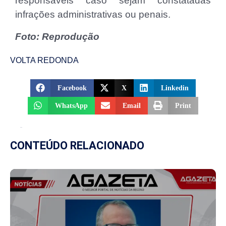
responsáveis caso sejam constatadas
infrações administrativas ou penais.
Foto: Reprodução
VOLTA REDONDA
Facebook
X
Linkedin
WhatsApp
Email
Print
CONTEÚDO RELACIONADO