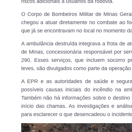
riscos adicionais a usuários da rodovia.
O Corpo de Bombeiros Militar de Minas Gera
chegou a atuar diretamente no combate ao fog
que já se encontravam no local no momento da
A ambulância destruída integrava a frota de 
de Minas, concessionária responsável por se
290. Esses serviços, que incluem socorro p
leves, são divulgados como parte da operação
A EPR e as autoridades de saúde e seguran
possíveis causas iniciais do incêndio na am
Também não há informações sobre o destino 
início das chamas. As investigações e análi
para esclarecer o que desencadeou o incidente