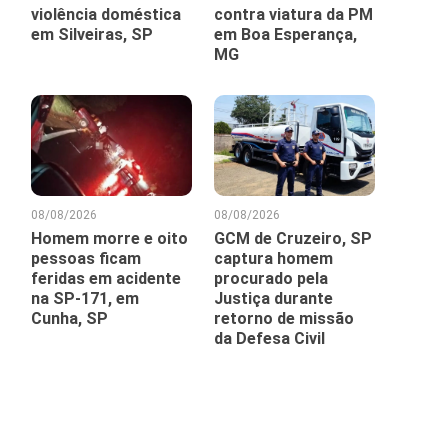
violência doméstica
contra viatura da PM
em Silveiras, SP
em Boa Esperança,
MG
08/08/2026
08/08/2026
Homem morre e oito
GCM de Cruzeiro, SP
pessoas ficam
captura homem
feridas em acidente
procurado pela
na SP-171, em
Justiça durante
Cunha, SP
retorno de missão
da Defesa Civil