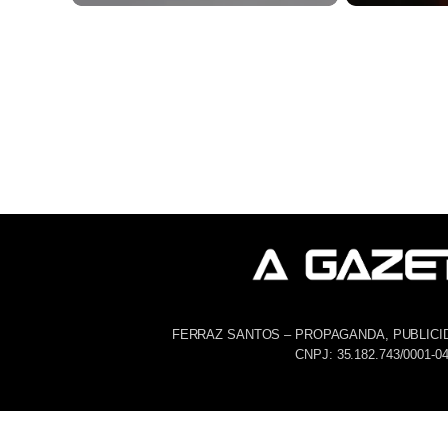
FERRAZ SANTOS – PROPAGANDA, PUBLICI
CNPJ: 35.182.743/0001-0