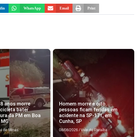
din
WhatsApp
Email
Print
18 anos morre
Homem morre e oito
icleta bater
pessoas ficam feridas em
tura da PM em Boa
acidente na SP-171, em
, MG
Cunha, SP
ul de Minas
08/08/2026
/
Vale do Paraíba