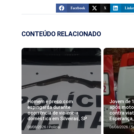
Facebook
X
Linke
CONTEÚDO RELACIONADO
Homem é preso com
Jovem de 
espingarda durante
após motoc
ocorrência de violência
contra via
doméstica em Silveiras, SP
Esperança
08/08/2026
/
Polícia
08/08/2026
/
S