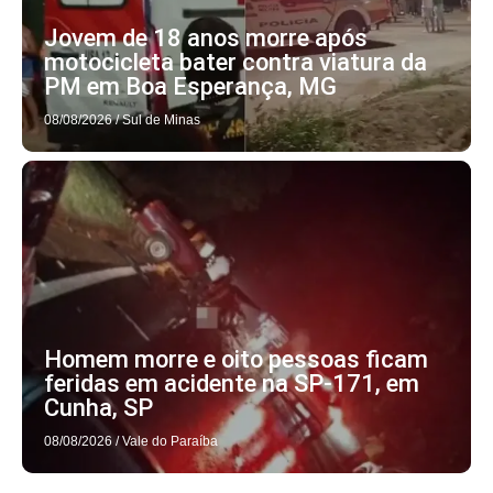
Jovem de 18 anos morre após
motocicleta bater contra viatura da
PM em Boa Esperança, MG
08/08/2026
/
Sul de Minas
Homem morre e oito pessoas ficam
feridas em acidente na SP-171, em
Cunha, SP
08/08/2026
/
Vale do Paraíba