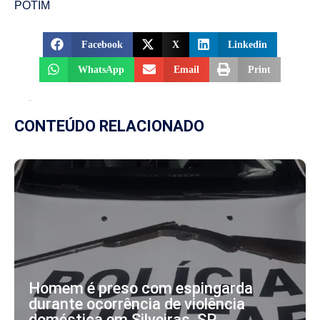
POTIM
Facebook
X
Linkedin
WhatsApp
Email
Print
CONTEÚDO RELACIONADO
Homem é preso com espingarda
durante ocorrência de violência
doméstica em Silveiras, SP