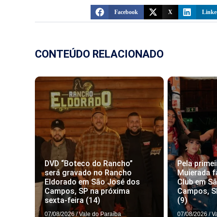
Facebook
X
Linke
CONTEÚDO RELACIONADO
DVD “Boteco do Rancho”
Pela primei
será gravado no Rancho
Muierada f
Eldorado em São José dos
Club em S
Campos, SP na próxima
Campos, S
sexta-feira (14)
(9)
07/08/2026
/
Vale do Paraíba
07/08/2026
/
V