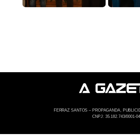
FERRAZ SANTOS – PROPAGANDA, PUBLICI
CNPJ: 35.182.743/0001-0