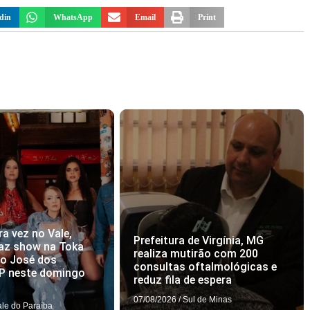
din
WhatsApp
Email
Print
ra vez no Vale,
Prefeitura de Virgínia, MG
az show na Toka
realiza mutirão com 200
ão José dos
consultas oftalmológicas e
P neste domingo
reduz fila de espera
07/08/2026
/
Sul de Minas
ale do Paraíba