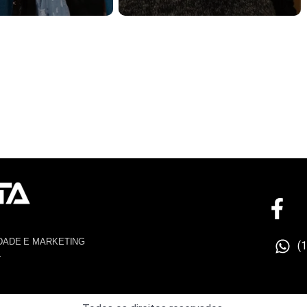
DADE E MARKETING
(
4