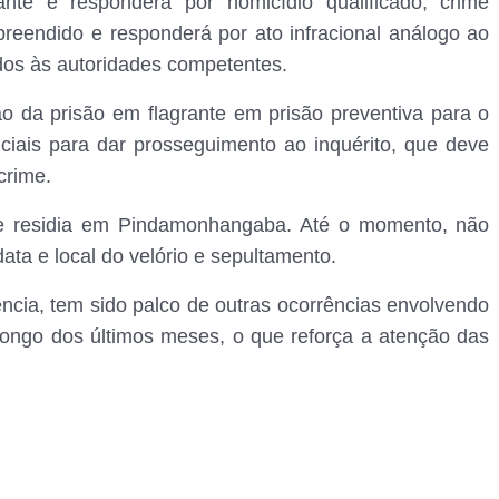
e e responderá por homicídio qualificado, crime
preendido e responderá por ato infracional análogo ao
dos às autoridades competentes.
são da prisão em flagrante em prisão preventiva para o
ciais para dar prosseguimento ao inquérito, que deve
crime.
o e residia em Pindamonhangaba. Até o momento, não
ata e local do velório e sepultamento.
ência, tem sido palco de outras ocorrências envolvendo
o longo dos últimos meses, o que reforça a atenção das