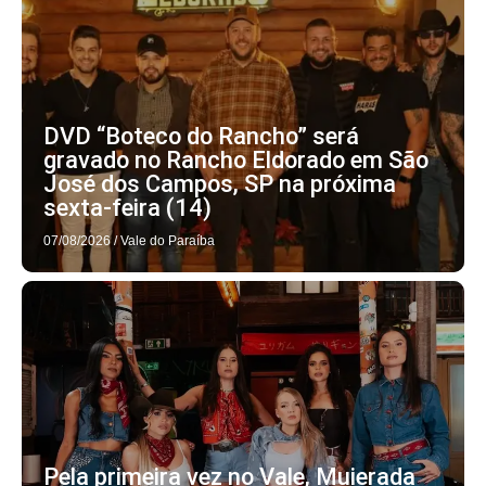
DVD “Boteco do Rancho” será
gravado no Rancho Eldorado em São
José dos Campos, SP na próxima
sexta-feira (14)
07/08/2026
/
Vale do Paraíba
Pela primeira vez no Vale, Muierada