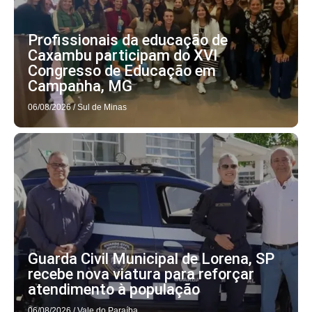
Profissionais da educação de
Caxambu participam do XVI
Congresso de Educação em
Campanha, MG
06/08/2026
/
Sul de Minas
Guarda Civil Municipal de Lorena, SP
recebe nova viatura para reforçar
atendimento à população
06/08/2026
/
Vale do Paraíba