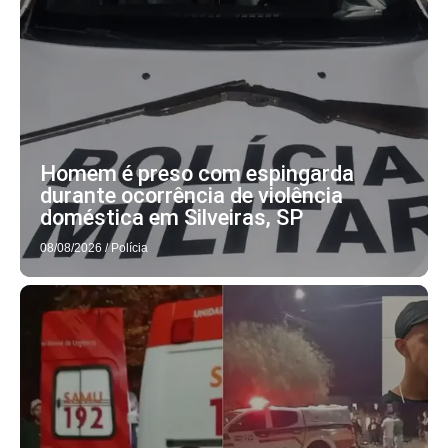
Homem é preso com espingarda
durante ocorrência de violência
doméstica em Silveiras, SP
08/08/2026
/
Polícia