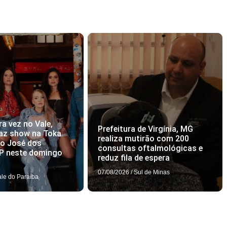
ra vez no Vale,
Prefeitura de Virgínia, MG
az show na Toka
realiza mutirão com 200
ão José dos
consultas oftalmológicas e
P neste domingo
reduz fila de espera
07/08/2026
/
Sul de Minas
ale do Paraíba