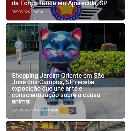
da Força Tática em Aparecida, SP
05/08/2026
/
Polícia
Shopping Jardim Oriente em São
José dos Campos, SP recebe
exposição que une arte e
conscientização sobre a causa
animal
05/08/2026
/
Vale do Paraíba