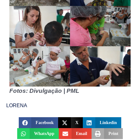
Fotos: Divulgação | PML
LORENA
Facebook
X
Linkedin
WhatsApp
Email
Print