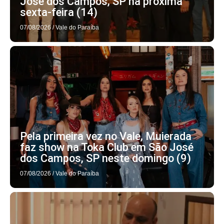
José dos Campos, SP na próxima
sexta-feira (14)
07/08/2026
/
Vale do Paraíba
Pela primeira vez no Vale, Muierada
faz show na Toka Club em São José
dos Campos, SP neste domingo (9)
07/08/2026
/
Vale do Paraíba