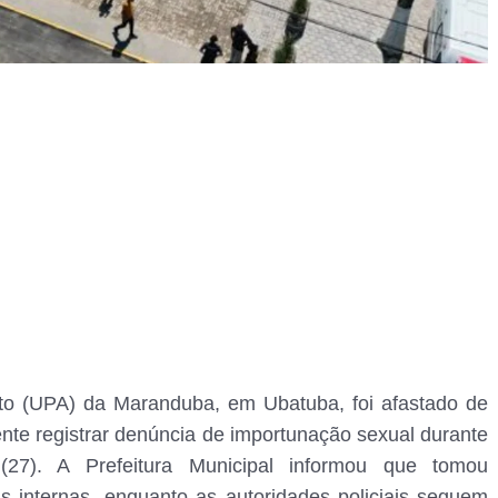
o (UPA) da Maranduba, em Ubatuba, foi afastado de
te registrar denúncia de importunação sexual durante
(27). A Prefeitura Municipal informou que tomou
 internas, enquanto as autoridades policiais seguem