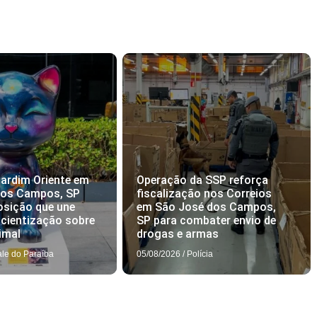
ardim Oriente em
Operação da SSP reforça
dos Campos, SP
fiscalização nos Correios
osição que une
em São José dos Campos,
scientização sobre
SP para combater envio de
imal
drogas e armas
ale do Paraíba
05/08/2026
/
Polícia