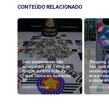
CONTEÚDO RELACIONADO
Dois adolescentes são
Shopping J
apreendidos por tráfico de
São José 
drogas durante ação da
recebe exp
Força Tática em Aparecida,
arte e con
SP
a causa an
05/08/2026
/
Polícia
05/08/2026
/
V