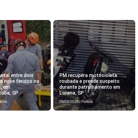
ntal entre dois
PM recupera motocicleta
xa nove feridos na
roubada e prende suspeito
, em
durante patrulhamento em
tuba, SP
Lorena, SP
toral
09/08/2026
/
Polícia