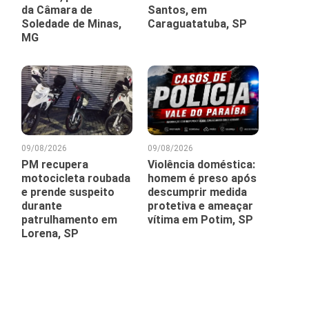
da Câmara de
Santos, em
Soledade de Minas,
Caraguatatuba, SP
MG
09/08/2026
09/08/2026
PM recupera
Violência doméstica:
motocicleta roubada
homem é preso após
e prende suspeito
descumprir medida
durante
protetiva e ameaçar
patrulhamento em
vítima em Potim, SP
Lorena, SP