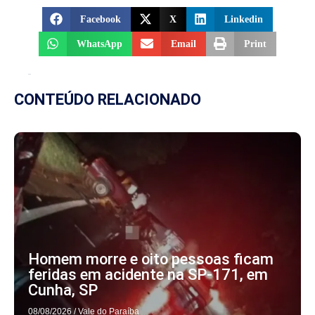
Facebook
X
Linkedin
WhatsApp
Email
Print
CONTEÚDO RELACIONADO
Homem morre e oito pessoas ficam
feridas em acidente na SP-171, em
Cunha, SP
08/08/2026
/
Vale do Paraíba