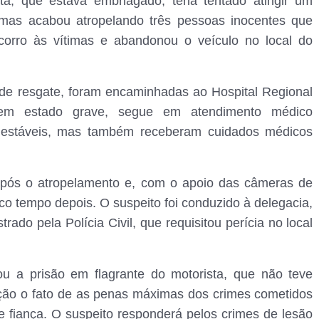
ta, que estava embriagado, teria tentado atingir um
mas acabou atropelando três pessoas inocentes que
corro às vítimas e abandonou o veículo no local do
 de resgate, foram encaminhadas ao Hospital Regional
em estado grave, segue em atendimento médico
ão estáveis, mas também receberam cuidados médicos
e após o atropelamento e, com o apoio das câmeras de
co tempo depois. O suspeito foi conduzido à delegacia,
trado pela Polícia Civil, que requisitou perícia no local
u a prisão em flagrante do motorista, que não teve
ração o fato de as penas máximas dos crimes cometidos
e fiança. O suspeito responderá pelos crimes de lesão