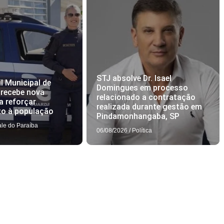
STJ absolve Dr. Isael
l Municipal de
Domingues em processo
 recebe nova
relacionado a contratação
a reforçar
realizada durante gestão em
to à população
Pindamonhangaba, SP
ale do Paraíba
06/08/2026
/
Política