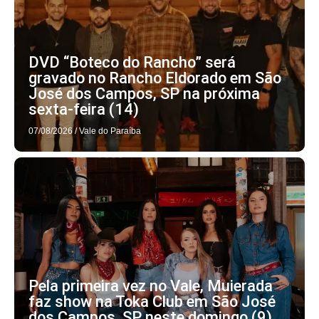
DVD “Boteco do Rancho” será
gravado no Rancho Eldorado em São
José dos Campos, SP na próxima
sexta-feira (14)
07/08/2026
/
Vale do Paraíba
Pela primeira vez no Vale, Muierada
faz show na Toka Club em São José
dos Campos, SP neste domingo (9)