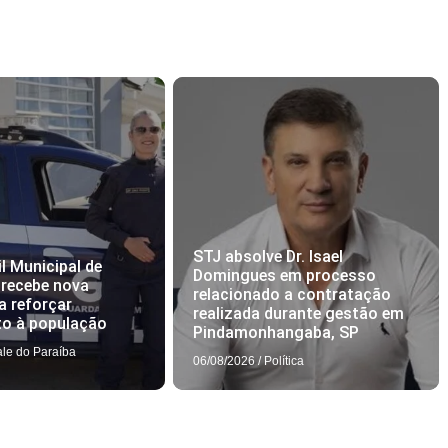
STJ absolve Dr. Isael
l Municipal de
Domingues em processo
 recebe nova
relacionado a contratação
a reforçar
realizada durante gestão em
to à população
Pindamonhangaba, SP
ale do Paraíba
06/08/2026
/
Política