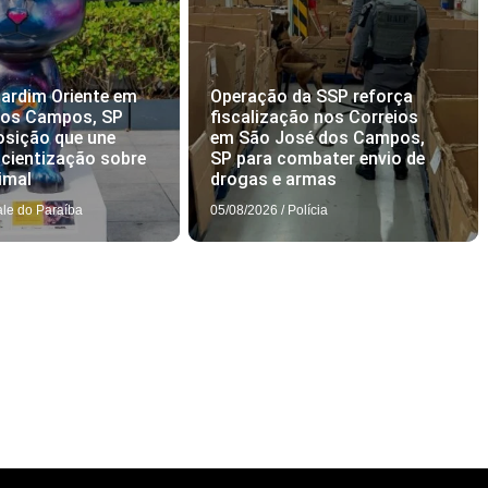
ardim Oriente em
Operação da SSP reforça
dos Campos, SP
fiscalização nos Correios
osição que une
em São José dos Campos,
scientização sobre
SP para combater envio de
imal
drogas e armas
ale do Paraíba
05/08/2026
/
Polícia