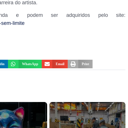
reira do artista.
nda e podem ser adquiridos pelo site:
-sem-limite
din
WhatsApp
Email
Print