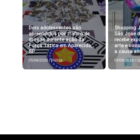
Dois adolescentes são
Shopping J
apreendidos por tráfico de
São José 
drogas durante ação da
recebe exp
Força Tática em Aparecida,
arte e con
SP
a causa an
05/08/2026
/
Polícia
05/08/2026
/
V