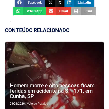
Facebook
X
Linkedin
WhatsApp
Email
Print
CONTEÚDO RELACIONADO
Homem morre e oito pessoas ficam
feridas em acidente na SP-171, em
Cunha, SP
08/08/2026
/
Vale do Paraíba