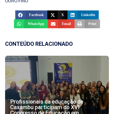
OURO FINO
Facebook
X
Linkedin
WhatsApp
Email
Print
CONTEÚDO RELACIONADO
Profissionais da educação de
Caxambu participam do XVI
Congresso de Educação em