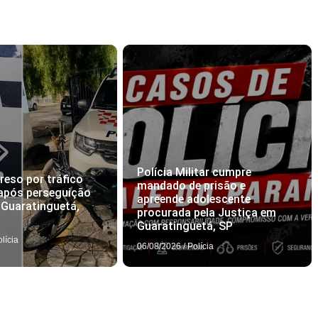
Polícia Militar cumpre
eso por tráfico
mandado de prisão e
após perseguição
apreende adolescente
m Guaratinguetá,
procurada pela Justiça em
Guaratinguetá, SP
olícia
06/08/2026
/
Polícia