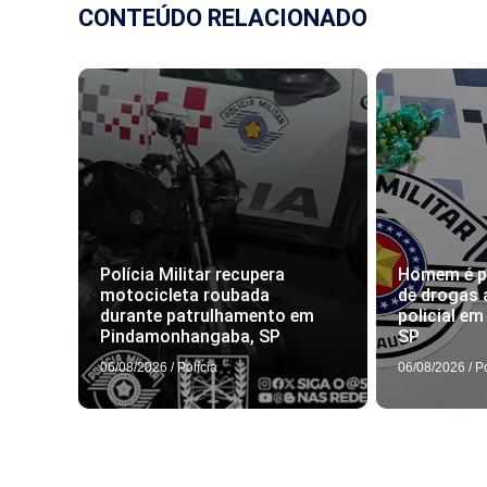
CONTEÚDO RELACIONADO
Polícia Militar recupera
Homem é pr
motocicleta roubada
de drogas 
durante patrulhamento em
policial e
Pindamonhangaba, SP
SP
06/08/2026
/
Polícia
06/08/2026
/
P