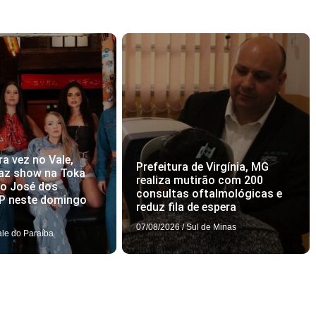
ra vez no Vale,
Prefeitura de Virgínia, MG
az show na Toka
realiza mutirão com 200
ão José dos
consultas oftalmológicas e
P neste domingo
reduz fila de espera
07/08/2026
/
Sul de Minas
ale do Paraíba