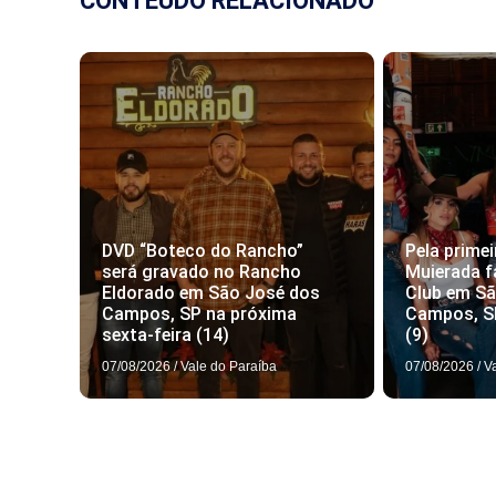
CONTEÚDO RELACIONADO
DVD “Boteco do Rancho”
Pela primei
será gravado no Rancho
Muierada f
Eldorado em São José dos
Club em S
Campos, SP na próxima
Campos, S
sexta-feira (14)
(9)
07/08/2026
/
Vale do Paraíba
07/08/2026
/
V