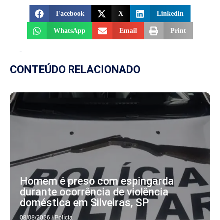
Facebook
X
Linkedin
WhatsApp
Email
Print
CONTEÚDO RELACIONADO
Homem é preso com espingarda
durante ocorrência de violência
doméstica em Silveiras, SP
08/08/2026
/
Polícia