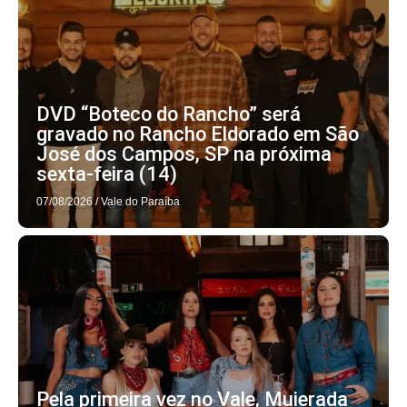
DVD “Boteco do Rancho” será
gravado no Rancho Eldorado em São
José dos Campos, SP na próxima
sexta-feira (14)
07/08/2026
/
Vale do Paraíba
Pela primeira vez no Vale, Muierada