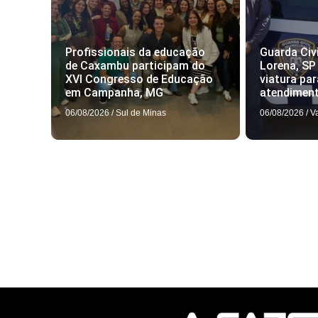
Profissionais da educação
Guarda Civi
de Caxambu participam do
Lorena, SP
XVI Congresso de Educação
viatura par
em Campanha, MG
atendimen
06/08/2026
/
Sul de Minas
06/08/2026
/
V