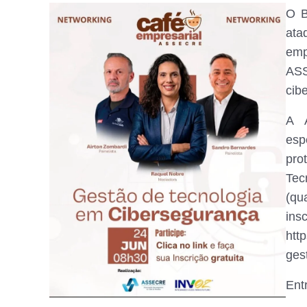
O B
ata
emp
ASS
cib
A 
esp
pro
Tec
(qu
in
htt
ges
Ent