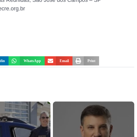
as Reunidas, São José dos Campos – SP
cre.org.br
din
WhatsApp
Email
Print