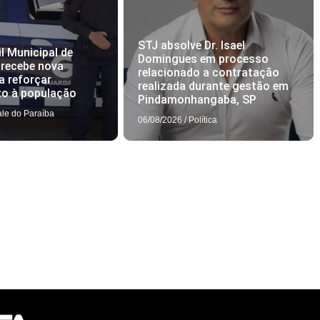
STJ absolve Dr. Isael
l Municipal de
Domingues em processo
 recebe nova
relacionado a contratação
a reforçar
realizada durante gestão em
to à população
Pindamonhangaba, SP
ale do Paraíba
06/08/2026
/
Política