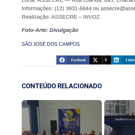
Local: ASSECRE — Rua Loanda, 895, Chácar
Informações: (12) 3931-6844 ou assecre@asse
Realização: ASSECRE – INVOZ
Foto-Arte: Divulgação
SÃO JOSÉ DOS CAMPOS
Facebook
X
Linke
CONTEÚDO RELACIONADO