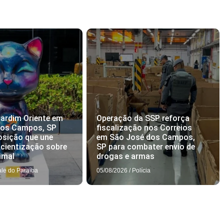
ardim Oriente em
Operação da SSP reforça
dos Campos, SP
fiscalização nos Correios
osição que une
em São José dos Campos,
scientização sobre
SP para combater envio de
imal
drogas e armas
ale do Paraíba
05/08/2026
/
Polícia