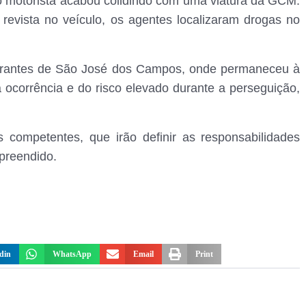
, o motorista acabou colidindo com uma viatura da GCM.
 revista no veículo, os agentes localizaram drogas no
agrantes de São José dos Campos, onde permaneceu à
 ocorrência e do risco elevado durante a perseguição,
competentes, que irão definir as responsabilidades
apreendido.
din
WhatsApp
Email
Print