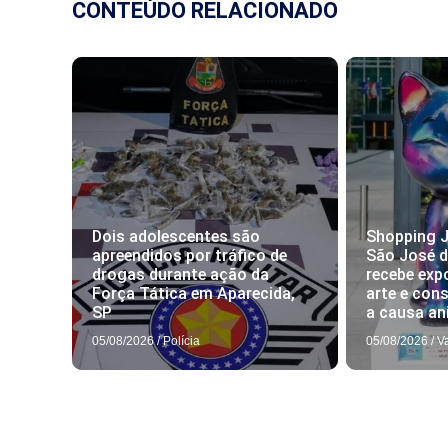
CONTEÚDO RELACIONADO
Dois adolescentes são
Shopping J
apreendidos por tráfico de
São José 
drogas durante ação da
recebe exp
Força Tática em Aparecida,
arte e con
SP
a causa an
05/08/2026
/
Polícia
05/08/2026
/
V