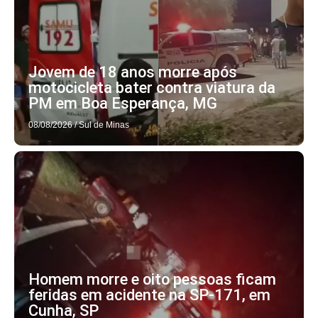
Jovem de 18 anos morre após
motocicleta bater contra viatura da
PM em Boa Esperança, MG
08/08/2026
/
Sul de Minas
Homem morre e oito pessoas ficam
feridas em acidente na SP-171, em
Cunha, SP