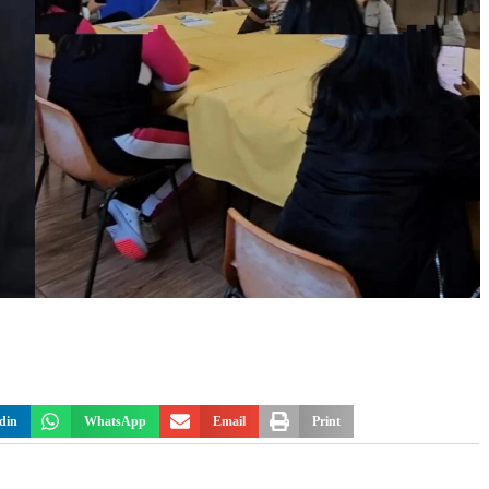
din
WhatsApp
Email
Print