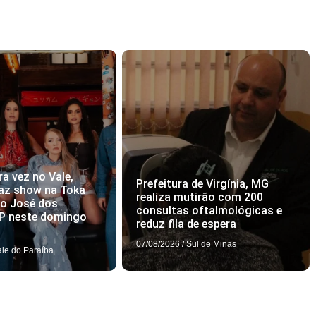
ra vez no Vale,
Prefeitura de Virgínia, MG
az show na Toka
realiza mutirão com 200
ão José dos
consultas oftalmológicas e
P neste domingo
reduz fila de espera
07/08/2026
/
Sul de Minas
ale do Paraíba