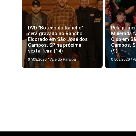
DVD “Boteco do Rancho”
Pela primei
será gravado no Rancho
Muierada f
Eldorado em São José dos
Club em S
Campos, SP na próxima
Campos, S
sexta-feira (14)
(9)
07/08/2026
/
Vale do Paraíba
07/08/2026
/
V