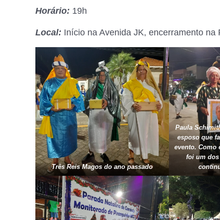
Horário:
19h
Local:
Início na Avenida JK, encerramento na 
Paula Schimi
esposo que fa
evento. Como e
foi um dos
Três Reis Magos do ano passado
contin