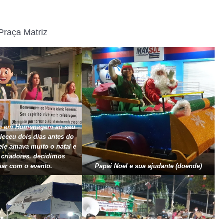
Praça Matriz
th em Homenagem ao seu
leceu dois dias antes do
le amava muito o natal e
 criadores, decidimos
uar com o evento.
Papai Noel e sua ajudante (doende)