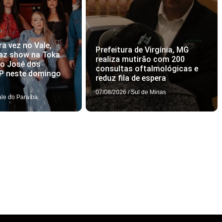
ra vez no Vale,
Prefeitura de Virgínia, MG
az show na Toka
realiza mutirão com 200
ão José dos
consultas oftalmológicas e
P neste domingo
reduz fila de espera
07/08/2026
/
Sul de Minas
ale do Paraíba