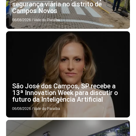
segurança viária no distrito de
Campos Novos
06/08/2026
/
Vale do Paraíba
São José dos Campos, SP recebe a
13ª Innovation Week para discutir o
futuro da Inteligência Artificial
06/08/2026
/
Vale do Paraíba