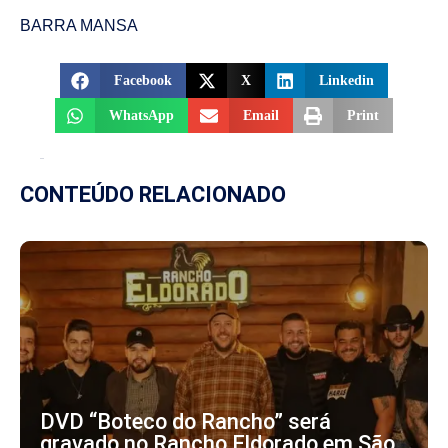
BARRA MANSA
Facebook
X
Linkedin
WhatsApp
Email
Print
CONTEÚDO RELACIONADO
DVD “Boteco do Rancho” será
gravado no Rancho Eldorado em São