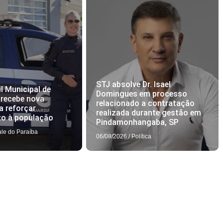
STJ absolve Dr. Isael
l Municipal de
Domingues em processo
 recebe nova
relacionado a contratação
a reforçar
realizada durante gestão em
to à população
Pindamonhangaba, SP
ale do Paraíba
06/08/2026
/
Política