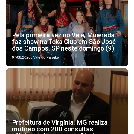
Pela primeira vez no Vale, Muierada
faz show na Toka Club em São José
dos Campos, SP neste domingo (9)
07/08/2026
/
Vale do Paraíba
Prefeitura de Virgínia, MG realiza
mutirão com 200 consultas