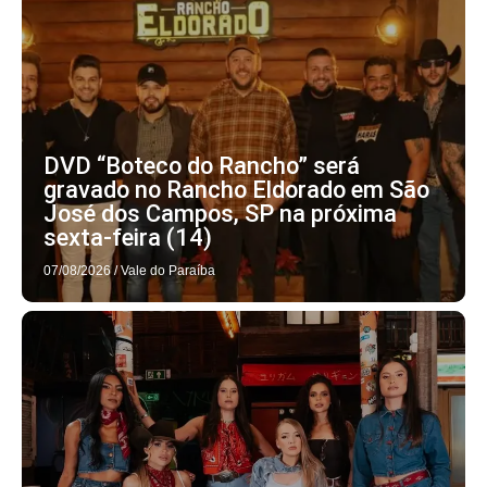
DVD “Boteco do Rancho” será
gravado no Rancho Eldorado em São
José dos Campos, SP na próxima
sexta-feira (14)
07/08/2026
/
Vale do Paraíba