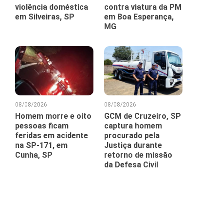
violência doméstica
contra viatura da PM
em Silveiras, SP
em Boa Esperança,
MG
08/08/2026
08/08/2026
Homem morre e oito
GCM de Cruzeiro, SP
pessoas ficam
captura homem
feridas em acidente
procurado pela
na SP-171, em
Justiça durante
Cunha, SP
retorno de missão
da Defesa Civil