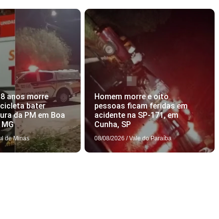
18 anos morre
Homem morre e oito
icleta bater
pessoas ficam feridas em
tura da PM em Boa
acidente na SP-171, em
, MG
Cunha, SP
ul de Minas
08/08/2026
/
Vale do Paraíba