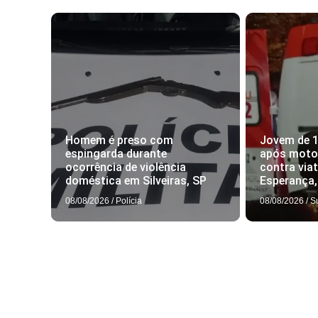
Homem é preso com
Jovem de 
espingarda durante
após motoc
ocorrência de violência
contra via
doméstica em Silveiras, SP
Esperança
08/08/2026
/
Polícia
08/08/2026
/
S