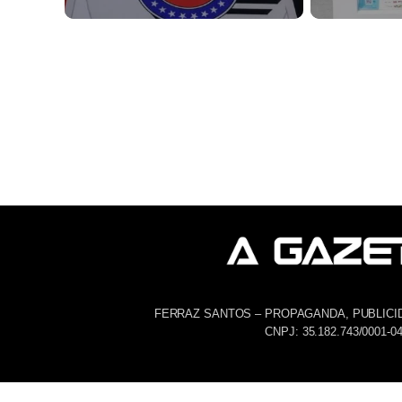
FERRAZ SANTOS – PROPAGANDA, PUBLICI
CNPJ: 35.182.743/0001-0