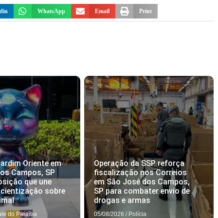
din
WhatsApp
Email
Print
ardim Oriente em
Operação da SSP reforça
dos Campos, SP
fiscalização nos Correios
osição que une
em São José dos Campos,
scientização sobre
SP para combater envio de
imal
drogas e armas
ale do Paraíba
05/08/2026
/
Polícia