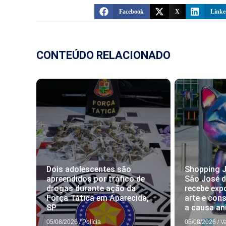
Facebook
X
Linke
CONTEÚDO RELACIONADO
Dois adolescentes são
Shopping J
apreendidos por tráfico de
São José 
drogas durante ação da
recebe exp
Força Tática em Aparecida,
arte e con
SP
a causa an
05/08/2026
/
Polícia
05/08/2026
/
V