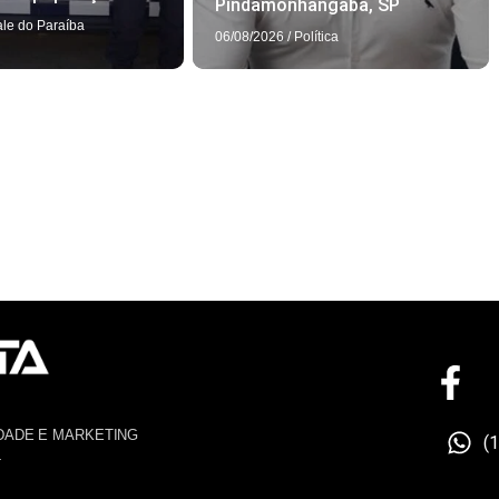
Pindamonhangaba, SP
ale do Paraíba
06/08/2026
/
Política
DADE E MARKETING
(
4