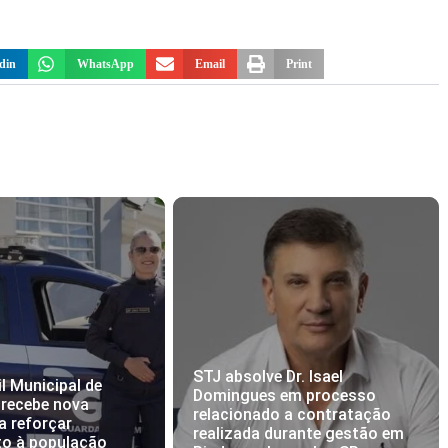
din
WhatsApp
Email
Print
STJ absolve Dr. Isael
l Municipal de
Domingues em processo
 recebe nova
relacionado a contratação
a reforçar
realizada durante gestão em
to à população