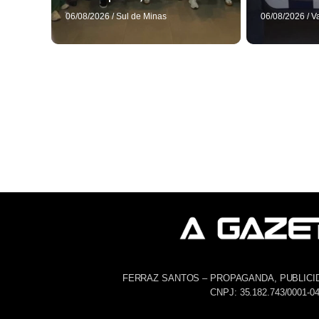
06/08/2026
/
Sul de Minas
06/08/2026
/
V
FERRAZ SANTOS – PROPAGANDA, PUBLICI
CNPJ: 35.182.743/0001-0