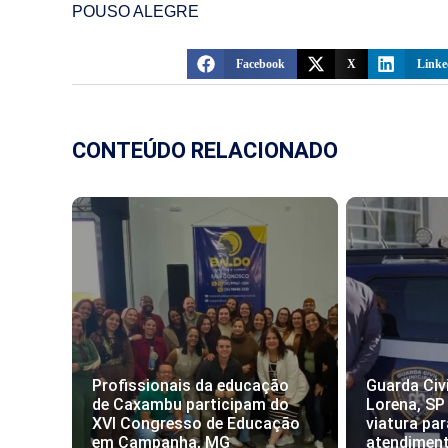
POUSO ALEGRE
Facebook
X
Linke
CONTEÚDO RELACIONADO
Profissionais da educação
Guarda Civi
de Caxambu participam do
Lorena, SP
XVI Congresso de Educação
viatura par
em Campanha, MG
atendimen