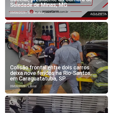
Soledade de Minas, MG
09/08/2026
/
Sul de Minas
Colisão frontal entre dois carros
deixa nove feridos na Rio-Santos,
em Caraguatatuba, SP
09/08/2026
/
Litoral