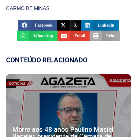
CARMO DE MINAS
Facebook
X
Linkedin
WhatsApp
Email
Print
CONTEÚDO RELACIONADO
Morre aos 48 anos Paulino Maciel
Bacelar, presidente da Câmara de