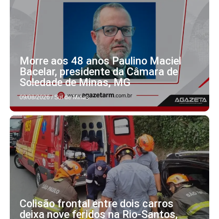
Morre aos 48 anos Paulino Maciel
Bacelar, presidente da Câmara de
Soledade de Minas, MG
09/08/2026
/
Sul de Minas
Colisão frontal entre dois carros
deixa nove feridos na Rio-Santos,