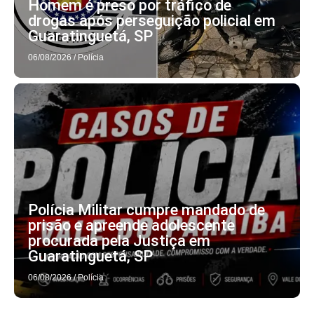
Homem é preso por tráfico de
drogas após perseguição policial em
Guaratinguetá, SP
06/08/2026
/
Polícia
Polícia Militar cumpre mandado de
prisão e apreende adolescente
procurada pela Justiça em
Guaratinguetá, SP
06/08/2026
/
Polícia