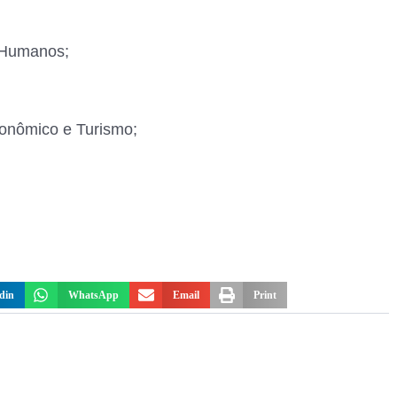
s Humanos;
conômico e Turismo;
din
WhatsApp
Email
Print