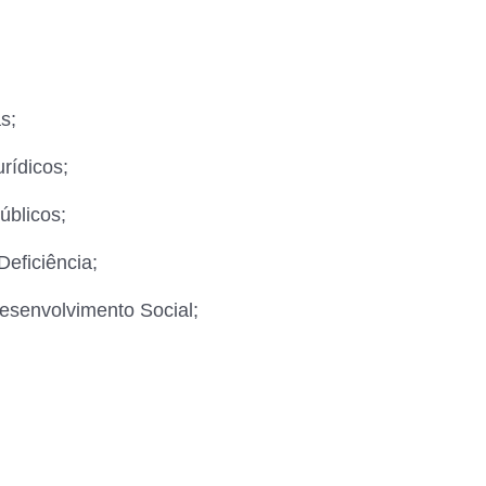
s;
rídicos;
úblicos;
Deficiência;
Desenvolvimento Social;