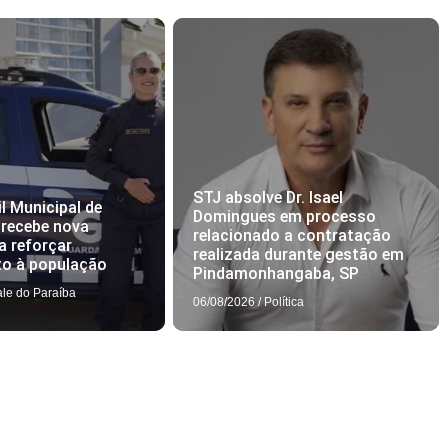
STJ absolve Dr. Isael
l Municipal de
Domingues em processo
 recebe nova
relacionado a contratação
a reforçar
realizada durante gestão em
to à população
Pindamonhangaba, SP
ale do Paraíba
06/08/2026
/
Política