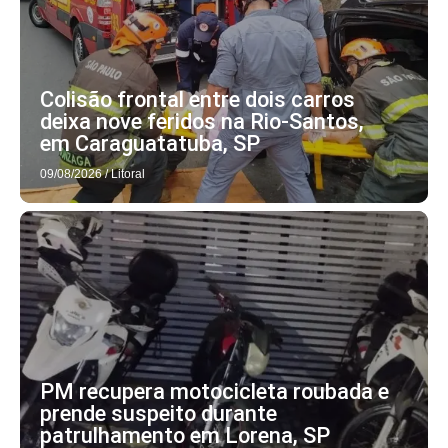
Colisão frontal entre dois carros
deixa nove feridos na Rio-Santos,
em Caraguatatuba, SP
09/08/2026
/
Litoral
PM recupera motocicleta roubada e
prende suspeito durante
patrulhamento em Lorena, SP