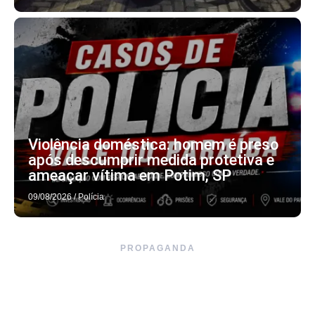
Violência doméstica: homem é preso
após descumprir medida protetiva e
ameaçar vítima em Potim, SP
09/08/2026
/
Polícia
PROPAGANDA