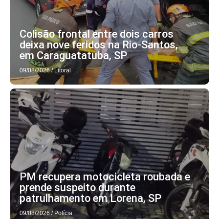
Colisão frontal entre dois carros
deixa nove feridos na Rio-Santos,
em Caraguatatuba, SP
09/08/2026
/
Litoral
PM recupera motocicleta roubada e
prende suspeito durante
patrulhamento em Lorena, SP
09/08/2026
/
Polícia