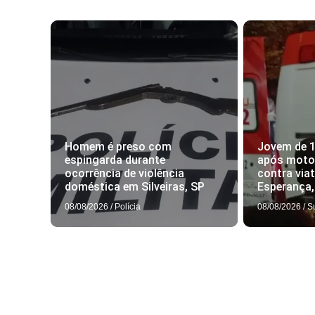
Homem é preso com
Jovem de 
espingarda durante
após motoc
ocorrência de violência
contra via
doméstica em Silveiras, SP
Esperança
08/08/2026
/
Polícia
08/08/2026
/
S