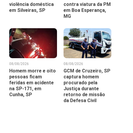
violência doméstica
contra viatura da PM
em Silveiras, SP
em Boa Esperança,
MG
08/08/2026
08/08/2026
Homem morre e oito
GCM de Cruzeiro, SP
pessoas ficam
captura homem
feridas em acidente
procurado pela
na SP-171, em
Justiça durante
Cunha, SP
retorno de missão
da Defesa Civil