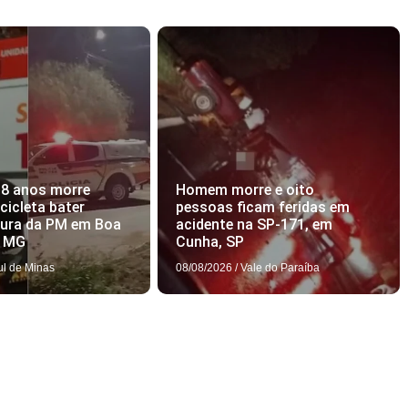
18 anos morre
Homem morre e oito
icleta bater
pessoas ficam feridas em
tura da PM em Boa
acidente na SP-171, em
, MG
Cunha, SP
ul de Minas
08/08/2026
/
Vale do Paraíba